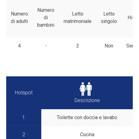
Numero
Numero
Letto
Letto
di
Hi-fi
di adulti
matrimoniale
singolo
bambini
4
-
2
Non
Serie
Hotspot
Descrizione
1
Toilette con doccia e lavabo
2
Cucina