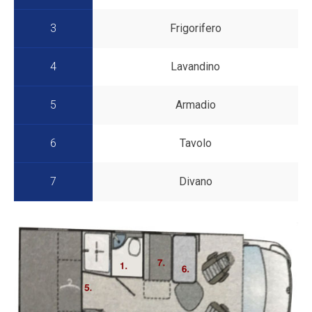
3
Frigorifero
4
Lavandino
5
Armadio
6
Tavolo
7
Divano