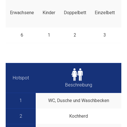
Erwachsene
Kinder
Doppelbett
Einzelbett
S
6
1
2
3
Hotspot
Beschreibung
1
WC, Dusche und Waschbecken
2
Kochherd