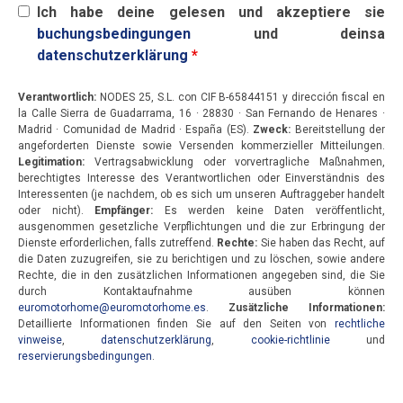
Ich habe deine gelesen und akzeptiere sie
buchungsbedingungen
und deinsa
datenschutzerklärung
*
Verantwortlich:
NODES 25, S.L. con CIF B-65844151 y dirección fiscal en
la Calle Sierra de Guadarrama, 16 · 28830 · San Fernando de Henares ·
Madrid · Comunidad de Madrid · España (ES).
Zweck:
Bereitstellung der
angeforderten Dienste sowie Versenden kommerzieller Mitteilungen.
Legitimation:
Vertragsabwicklung oder vorvertragliche Maßnahmen,
berechtigtes Interesse des Verantwortlichen oder Einverständnis des
Interessenten (je nachdem, ob es sich um unseren Auftraggeber handelt
oder nicht).
Empfänger:
Es werden keine Daten veröffentlicht,
ausgenommen gesetzliche Verpflichtungen und die zur Erbringung der
Dienste erforderlichen, falls zutreffend.
Rechte:
Sie haben das Recht, auf
die Daten zuzugreifen, sie zu berichtigen und zu löschen, sowie andere
Rechte, die in den zusätzlichen Informationen angegeben sind, die Sie
durch Kontaktaufnahme ausüben können
euromotorhome@euromotorhome.es
.
Zusätzliche Informationen:
Detaillierte Informationen finden Sie auf den Seiten von
rechtliche
vinweise
,
datenschutzerklärung
,
cookie-richtlinie
und
reservierungsbedingungen
.