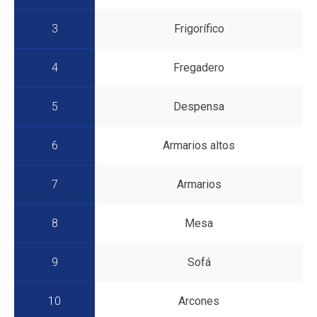
3
Frigorífico
4
Fregadero
5
Despensa
6
Armarios altos
7
Armarios
8
Mesa
9
Sofá
10
Arcones