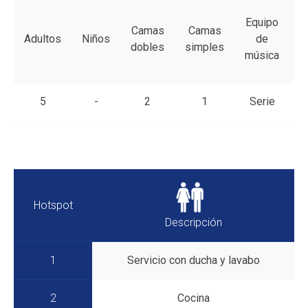
Equipo
Camas
Camas
Adultos
Niños
de
a
dobles
simples
música
5
-
2
1
Serie
Hotspot
Descripción
1
Servicio con ducha y lavabo
2
Cocina