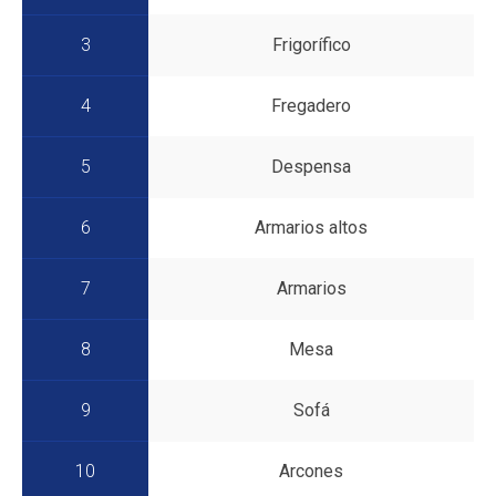
3
Frigorífico
4
Fregadero
5
Despensa
6
Armarios altos
7
Armarios
8
Mesa
9
Sofá
10
Arcones