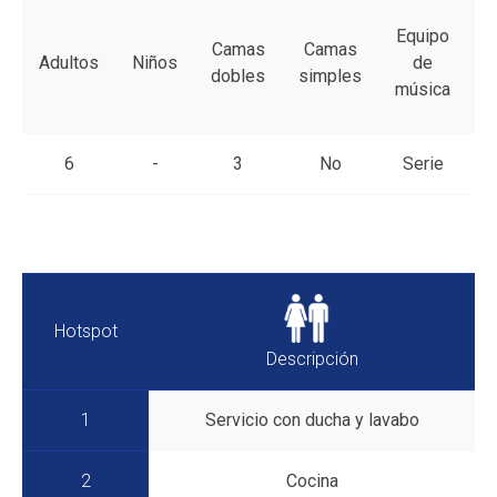
Equipo
Camas
Camas
Adultos
Niños
de
a
dobles
simples
música
6
-
3
No
Serie
Hotspot
Descripción
1
Servicio con ducha y lavabo
2
Cocina