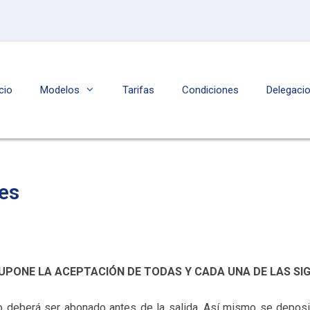
icio
Modelos
Tarifas
Condiciones
Delegaci
es
UPONE LA ACEPTACIÓN DE TODAS Y CADA UNA DE LAS SI
ado deberá ser abonado antes de la salida. Así mismo se deposi