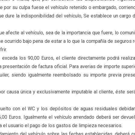
e por su culpa fuese el vehículo retenido o embargado, corrien
ue dure la indisponibilidad del vehículo, Se establece un cargo 
ue afecte al vehículo, sea de la importancia que fuere, lo comuni
e ocurrido bajo pena de estar a lo que la compañía de seguros 
rir.
exceda los 90,00 Euros, el cliente directamente podrá realizar
presentación de factura oficial. Para averias de importe superio
quiler, siendo igualmente reembolsado su importe previa prese
por causa única y exclusivamente imputable al cliente, éste se
vuelto con el WC y los depósitos de aguas residuales debidam
5,00 Euros. Igualmente el vehículo arrendado deberá ser devue
pta el usuario el pago de los gastos de limpieza necesarios.
rendamiento del vehículo sobre las fechas establecidas, deber