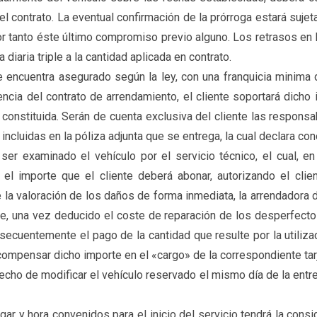
 del contrato. La eventual confirmación de la prórroga estará su
r tanto éste último compromiso previo alguno. Los retrasos en 
diaria triple a la cantidad aplicada en contrato.
e encuentra asegurado según la ley, con una franquicia minima 
igencia del contrato de arrendamiento, el cliente soportará dich
onstituida. Serán de cuenta exclusiva del cliente las responsa
cluidas en la póliza adjunta que se entrega, la cual declara con
ser examinado el vehículo por el servicio técnico, el cual, 
 el importe que el cliente deberá abonar, autorizando el cli
 la valoración de los daños de forma inmediata, la arrendadora 
nte, una vez deducido el coste de reparación de los desperfec
nsecuentemente el pago de la cantidad que resulte por la utiliza
 compensar dicho importe en el «cargo» de la correspondiente tarj
recho de modificar el vehículo reservado el mismo día de la ent
gar y hora convenidos para el inicio del servicio tendrá la consi