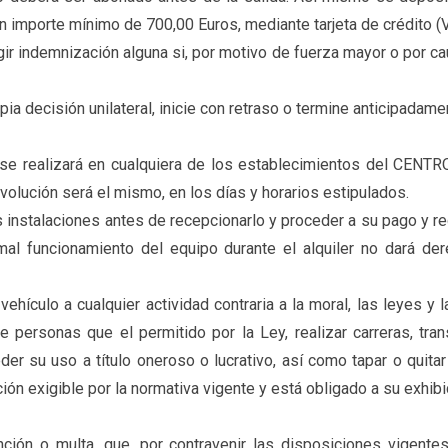
un importe mínimo de 700,00 Euros, mediante tarjeta de crédito 
gir indemnización alguna si, por motivo de fuerza mayor o por cau
pia decisión unilateral, inicie con retraso o termine anticipadam
 se realizará en cualquiera de los establecimientos del CENTRO
volución será el mismo, en los días y horarios estipulados.
us instalaciones antes de recepcionarlo y proceder a su pago y re
l mal funcionamiento del equipo durante el alquiler no dará d
vehículo a cualquier actividad contraria a la moral, las leyes
 personas que el permitido por la Ley, realizar carreras, tra
eder su uso a título oneroso o lucrativo, así como tapar o qui
ión exigible por la normativa vigente y está obligado a su exhib
nción o multa, que, por contravenir las disposiciones vigent