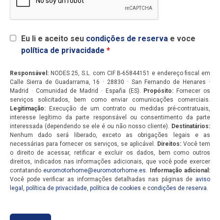
Eu li e aceito seu
condições de reserva
e voce
política de privacidade
*
Responsável:
NODES 25, S.L. com CIF B-65844151 e endereço fiscal em
Calle Sierra de Guadarrama, 16 · 28830 · San Fernando de Henares ·
Madrid · Comunidad de Madrid · España (ES).
Propósito:
Fornecer os
serviços solicitados, bem como enviar comunicações comerciais.
Legitimação:
Execução de um contrato ou medidas pré-contratuais,
interesse legítimo da parte responsável ou consentimento da parte
interessada (dependendo se ele é ou não nosso cliente).
Destinatários:
Nenhum dado será liberado, exceto as obrigações legais e as
necessárias para fornecer os serviços, se aplicável.
Direitos:
Você tem
o direito de acessar, retificar e excluir os dados, bem como outros
direitos, indicados nas informações adicionais, que você pode exercer
contatando
euromotorhome@euromotorhome.es
.
Informação adicional:
Você pode verificar as informações detalhadas nas páginas de
aviso
legal
,
política de privacidade
,
política de cookies
e
condições de reserva
.