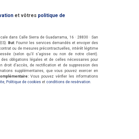
vation
et vôtres
politique de
cale dans Calle Sierra de Guadarrama, 16 · 28830 · San
(ES).
But:
Fournir les services demandés et envoyer des
ontrat ou de mesures précontractuelles, intérêt légitime
essée (selon qu'il s'agisse ou non de notre client).
des obligations légales et de celles nécessaires pour
 droit d'accès, de rectification et de suppression des
rmations supplémentaires, que vous pouvez exercer en
complémentaire:
Vous pouvez vérifier les informations
ite
,
Politique de cookies
et
conditions de resérvation
.