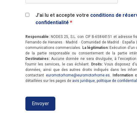
J'ai lu et accepte votre
conditions de réser
confidentialité
*
Responsable:
NODES 25, S.L. con CIF B-65844151 et adresse fis
Fernando de Henares · Madrid · Comunidad de Madrid · España 
communications commerciales.
La légitimation:
Exécution d'un c
de la partie responsable ou consentement de la partie intér
Destinataires:
Aucune donnée ne sera divulguée, à l'exception 
fournir les services, le cas échéant.
Droits:
Vous disposez d'un
données, ainsi que des autres droits indiqués dans les info
contactant
euromotorhome@euromotorhome.es
.
Information 
détaillées sur les pages de
avis juridique
,
politique de confidential