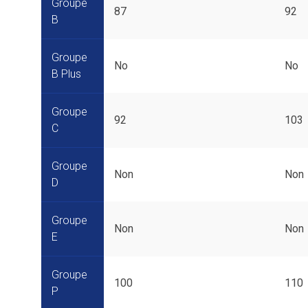
Groupe
87
92
B
Groupe
No
No
B Plus
Groupe
92
103
C
Groupe
Non
Non
D
Groupe
Non
Non
E
Groupe
100
110
P