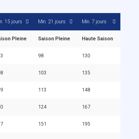
n. 15 jours
Min. 21 jours
Min. 7 jours
ison Pleine
Saison Pleine
Haute Saison
03
98
130
08
103
135
19
113
148
30
124
167
57
151
195