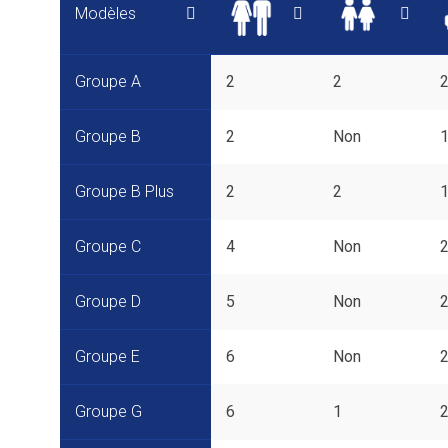
Modèles
Groupe A
2
2
Groupe B
2
Non
Groupe B Plus
2
2
Groupe C
4
Non
Groupe D
5
Non
Groupe E
6
Non
Groupe G
6
1