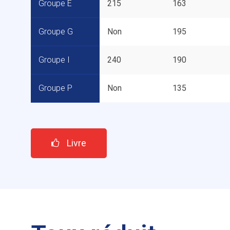
Groupe E
215
163
Groupe G
Non
195
Groupe I
240
190
Groupe P
Non
135
Livre