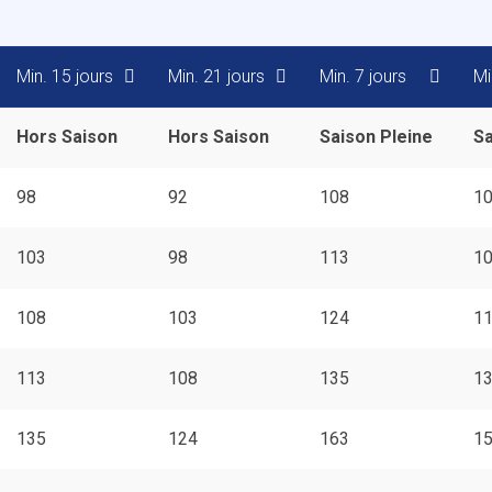
Min. 15 jours
Min. 21 jours
Min. 7 jours
Mi
Hors Saison
Hors Saison
Saison Pleine
Sa
98
92
108
1
103
98
113
1
108
103
124
1
113
108
135
1
135
124
163
1