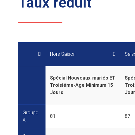
Taux réduit
Hors Saison
Sais
Spécial Nouveaux-mariés ET
Spéc
Troisiéme-Age Minimum 15
Tro
Jours
Jou
Groupe
81
87
A