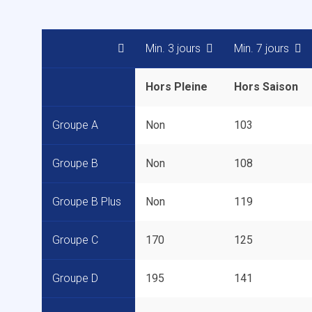
Min. 3 jours
Min. 7 jours
Hors Pleine
Hors Saison
Groupe A
Non
103
Groupe B
Non
108
Groupe B Plus
Non
119
Groupe C
170
125
Groupe D
195
141