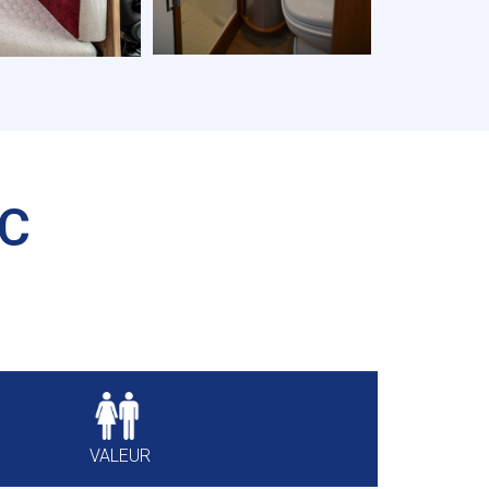
 C
VALEUR