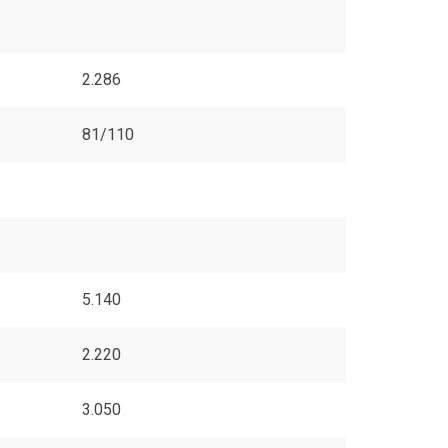
2.286
81/110
5.140
2.220
3.050