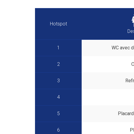
Hotspot
Des
1
WC avec d
2
C
3
Refr
4
5
Placard
6
P