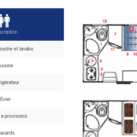
cription
ouche et lavabo
uisine
igérateur
Évier
 a provisions
lacards