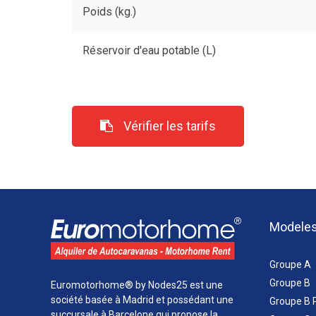
Poids (kg.)
Réservoir d'eau potable (L)
Vérifier les tarifs
Modele
Groupe A
Groupe B
Euromotorhome® by Nodes25 est une
société basée à Madrid et possédant une
Groupe B 
succursale à Barcelone qui propose la