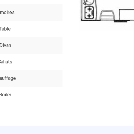
rmoires
Table
Divan
Bahuts
auffage
Boiler