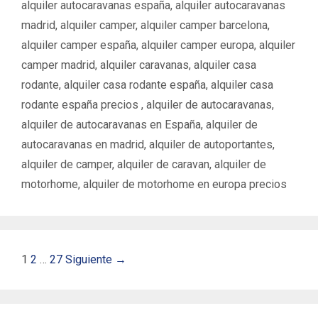
a
a
alquiler autocaravanas españa
,
alquiler autocaravanas
s
s
madrid
,
alquiler camper
,
alquiler camper barcelona
,
alquiler camper españa
,
alquiler camper europa
,
alquiler
camper madrid
,
alquiler caravanas
,
alquiler casa
rodante
,
alquiler casa rodante españa
,
alquiler casa
rodante españa precios ‌‌
,
alquiler de autocaravanas
,
alquiler de autocaravanas en España
,
alquiler de
autocaravanas en madrid
,
alquiler de autoportantes
,
alquiler de camper
,
alquiler de caravan
,
alquiler de
motorhome
,
alquiler de motorhome en europa precios
N
1
2
…
27
Siguiente →
a
v
e