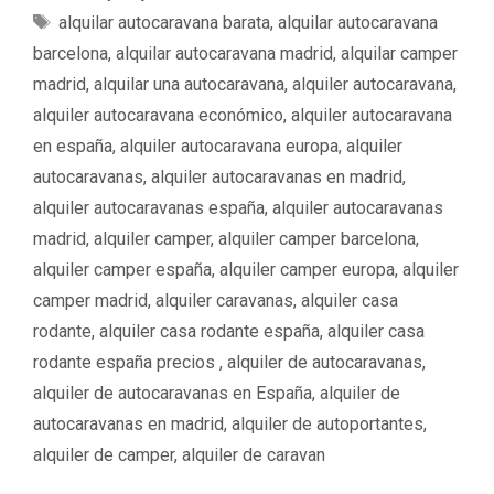
a
E
alquilar autocaravana barata
,
alquilar autocaravana
t
t
barcelona
,
alquilar autocaravana madrid
,
alquilar camper
e
i
madrid
,
alquilar una autocaravana
,
alquiler autocaravana
,
g
q
alquiler autocaravana económico
,
alquiler autocaravana
o
u
en españa
,
alquiler autocaravana europa
,
alquiler
r
e
í
autocaravanas
,
alquiler autocaravanas en madrid
,
t
a
a
alquiler autocaravanas españa
,
alquiler autocaravanas
s
s
madrid
,
alquiler camper
,
alquiler camper barcelona
,
alquiler camper españa
,
alquiler camper europa
,
alquiler
camper madrid
,
alquiler caravanas
,
alquiler casa
rodante
,
alquiler casa rodante españa
,
alquiler casa
rodante españa precios ‌‌
,
alquiler de autocaravanas
,
alquiler de autocaravanas en España
,
alquiler de
autocaravanas en madrid
,
alquiler de autoportantes
,
alquiler de camper
,
alquiler de caravan