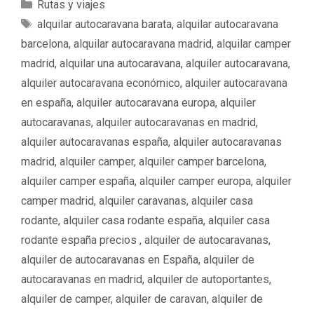
C
Rutas y viajes
a
E
alquilar autocaravana barata
,
alquilar autocaravana
t
t
barcelona
,
alquilar autocaravana madrid
,
alquilar camper
e
i
madrid
,
alquilar una autocaravana
,
alquiler autocaravana
,
g
q
alquiler autocaravana económico
,
alquiler autocaravana
o
u
en españa
,
alquiler autocaravana europa
,
alquiler
r
e
í
autocaravanas
,
alquiler autocaravanas en madrid
,
t
a
a
alquiler autocaravanas españa
,
alquiler autocaravanas
s
s
madrid
,
alquiler camper
,
alquiler camper barcelona
,
alquiler camper españa
,
alquiler camper europa
,
alquiler
camper madrid
,
alquiler caravanas
,
alquiler casa
rodante
,
alquiler casa rodante españa
,
alquiler casa
rodante españa precios ‌‌
,
alquiler de autocaravanas
,
alquiler de autocaravanas en España
,
alquiler de
autocaravanas en madrid
,
alquiler de autoportantes
,
alquiler de camper
,
alquiler de caravan
,
alquiler de