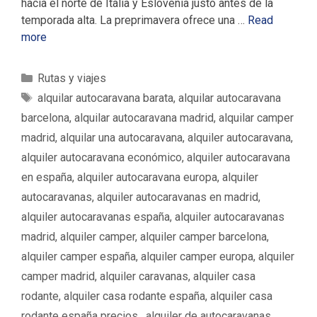
hacia el norte de Italia y Eslovenia justo antes de la
temporada alta. La preprimavera ofrece una …
Read
more
C
Rutas y viajes
a
E
alquilar autocaravana barata
,
alquilar autocaravana
t
t
barcelona
,
alquilar autocaravana madrid
,
alquilar camper
e
i
madrid
,
alquilar una autocaravana
,
alquiler autocaravana
,
g
q
alquiler autocaravana económico
,
alquiler autocaravana
o
u
en españa
,
alquiler autocaravana europa
,
alquiler
r
e
í
autocaravanas
,
alquiler autocaravanas en madrid
,
t
a
a
alquiler autocaravanas españa
,
alquiler autocaravanas
s
s
madrid
,
alquiler camper
,
alquiler camper barcelona
,
alquiler camper españa
,
alquiler camper europa
,
alquiler
camper madrid
,
alquiler caravanas
,
alquiler casa
rodante
,
alquiler casa rodante españa
,
alquiler casa
rodante españa precios ‌‌
,
alquiler de autocaravanas
,