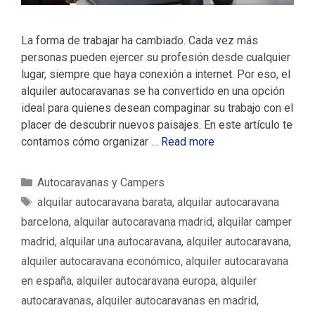
La forma de trabajar ha cambiado. Cada vez más
personas pueden ejercer su profesión desde cualquier
lugar, siempre que haya conexión a internet. Por eso, el
alquiler autocaravanas se ha convertido en una opción
ideal para quienes desean compaginar su trabajo con el
placer de descubrir nuevos paisajes. En este artículo te
contamos cómo organizar …
Read more
C
Autocaravanas y Campers
a
E
alquilar autocaravana barata
,
alquilar autocaravana
t
t
barcelona
,
alquilar autocaravana madrid
,
alquilar camper
e
i
madrid
,
alquilar una autocaravana
,
alquiler autocaravana
,
g
q
alquiler autocaravana económico
,
alquiler autocaravana
o
u
en españa
,
alquiler autocaravana europa
,
alquiler
r
e
í
autocaravanas
,
alquiler autocaravanas en madrid
,
t