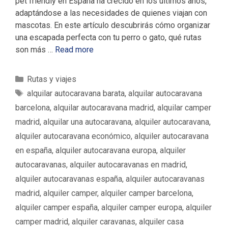
pet friendly en España ha crecido en los últimos años,
adaptándose a las necesidades de quienes viajan con
mascotas. En este artículo descubrirás cómo organizar
una escapada perfecta con tu perro o gato, qué rutas
son más …
Read more
C
Rutas y viajes
a
E
alquilar autocaravana barata
,
alquilar autocaravana
t
t
barcelona
,
alquilar autocaravana madrid
,
alquilar camper
e
i
madrid
,
alquilar una autocaravana
,
alquiler autocaravana
,
g
q
alquiler autocaravana económico
,
alquiler autocaravana
o
u
en españa
,
alquiler autocaravana europa
,
alquiler
r
e
í
autocaravanas
,
alquiler autocaravanas en madrid
,
t
a
a
alquiler autocaravanas españa
,
alquiler autocaravanas
s
s
madrid
,
alquiler camper
,
alquiler camper barcelona
,
alquiler camper españa
,
alquiler camper europa
,
alquiler
camper madrid
,
alquiler caravanas
,
alquiler casa