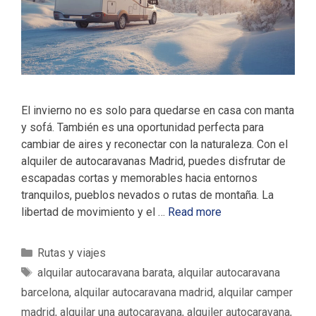
El invierno no es solo para quedarse en casa con manta
y sofá. También es una oportunidad perfecta para
cambiar de aires y reconectar con la naturaleza. Con el
alquiler de autocaravanas Madrid, puedes disfrutar de
escapadas cortas y memorables hacia entornos
tranquilos, pueblos nevados o rutas de montaña. La
libertad de movimiento y el …
Read more
C
Rutas y viajes
a
E
alquilar autocaravana barata
,
alquilar autocaravana
t
t
barcelona
,
alquilar autocaravana madrid
,
alquilar camper
e
i
madrid
,
alquilar una autocaravana
,
alquiler autocaravana
,