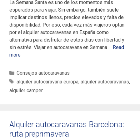
La Semana Santa es uno de los momentos más
esperados para viajar. Sin embargo, también suele
implicar destinos llenos, precios elevados y falta de
disponibilidad. Por eso, cada vez más viajeros optan
por el alquiler autocaravanas en España como
alternativa para disfrutar de estos días con libertad y
sin estrés. Viajar en autocaravana en Semana …
Read
more
C
Consejos autocaravanas
a
E
alquiler autocaravana europa
,
alquiler autocaravanas
,
t
t
alquiler camper
e
i
g
q
o
u
r
e
Alquiler autocaravanas Barcelona:
í
t
ruta preprimavera
a
a
s