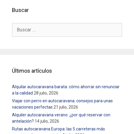
g
Buscar
a
c
i
B
ó
u
s
n
c
d
a
e
r
e
:
n
Últimos artículos
t
r
Alquilar autocaravana barata: cómo ahorrar sin renunciar
a
a la calidad
28 julio, 2026
d
Viajar con perro en autocaravana: consejos para unas
a
vacaciones perfectas
21 julio, 2026
s
Alquiler autocaravana verano: ¿por qué reservar con
antelación?
14 julio, 2026
Rutas autocaravana Europa: las 5 carreteras más