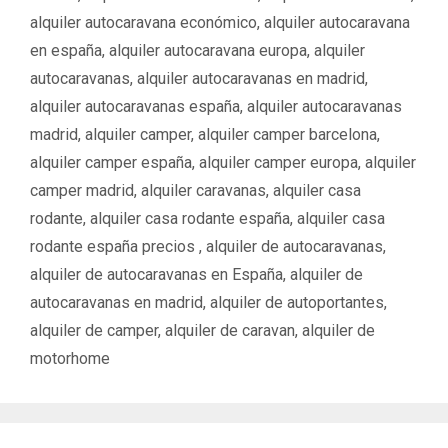
g
q
alquiler autocaravana económico
,
alquiler autocaravana
o
u
en españa
,
alquiler autocaravana europa
,
alquiler
r
e
í
autocaravanas
,
alquiler autocaravanas en madrid
,
t
a
a
alquiler autocaravanas españa
,
alquiler autocaravanas
s
s
madrid
,
alquiler camper
,
alquiler camper barcelona
,
alquiler camper españa
,
alquiler camper europa
,
alquiler
camper madrid
,
alquiler caravanas
,
alquiler casa
rodante
,
alquiler casa rodante españa
,
alquiler casa
rodante españa precios ‌‌
,
alquiler de autocaravanas
,
alquiler de autocaravanas en España
,
alquiler de
autocaravanas en madrid
,
alquiler de autoportantes
,
alquiler de camper
,
alquiler de caravan
,
alquiler de
motorhome