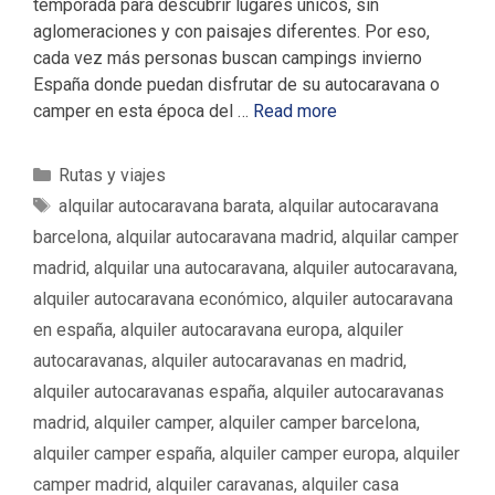
temporada para descubrir lugares únicos, sin
aglomeraciones y con paisajes diferentes. Por eso,
cada vez más personas buscan campings invierno
España donde puedan disfrutar de su autocaravana o
camper en esta época del …
Read more
C
Rutas y viajes
a
E
alquilar autocaravana barata
,
alquilar autocaravana
t
t
barcelona
,
alquilar autocaravana madrid
,
alquilar camper
e
i
madrid
,
alquilar una autocaravana
,
alquiler autocaravana
,
g
q
alquiler autocaravana económico
,
alquiler autocaravana
o
u
en españa
,
alquiler autocaravana europa
,
alquiler
r
e
í
autocaravanas
,
alquiler autocaravanas en madrid
,
t
a
a
alquiler autocaravanas españa
,
alquiler autocaravanas
s
s
madrid
,
alquiler camper
,
alquiler camper barcelona
,
alquiler camper españa
,
alquiler camper europa
,
alquiler
camper madrid
,
alquiler caravanas
,
alquiler casa