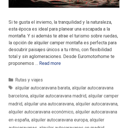
Si te gusta el invierno, la tranquilidad y la naturaleza,
esta época es ideal para planear una escapada a la
montaña. Y si además te atrae el turismo sobre ruedas,
la opción de alquiler camper montaña es perfecta para
descubrir paisajes únicos a tu ritmo, con flexibilidad
total y sin aglomeraciones. Desde Euromotorhome te
proponemos …
Read more
C
Rutas y viajes
a
E
alquilar autocaravana barata
,
alquilar autocaravana
t
t
barcelona
,
alquilar autocaravana madrid
,
alquilar camper
e
i
madrid
,
alquilar una autocaravana
,
alquiler autocaravana
,
g
q
alquiler autocaravana económico
,
alquiler autocaravana
o
u
en españa
,
alquiler autocaravana europa
,
alquiler
r
e
í
autocaravanas
,
alquiler autocaravanas en madrid
,