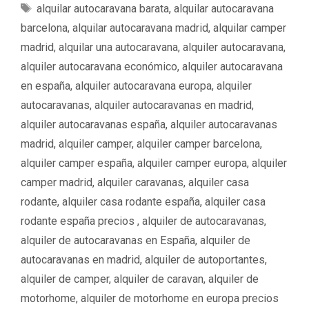
a
E
alquilar autocaravana barata
,
alquilar autocaravana
t
t
barcelona
,
alquilar autocaravana madrid
,
alquilar camper
e
i
madrid
,
alquilar una autocaravana
,
alquiler autocaravana
,
g
q
alquiler autocaravana económico
,
alquiler autocaravana
o
u
en españa
,
alquiler autocaravana europa
,
alquiler
r
e
í
autocaravanas
,
alquiler autocaravanas en madrid
,
t
a
a
alquiler autocaravanas españa
,
alquiler autocaravanas
s
s
madrid
,
alquiler camper
,
alquiler camper barcelona
,
alquiler camper españa
,
alquiler camper europa
,
alquiler
camper madrid
,
alquiler caravanas
,
alquiler casa
rodante
,
alquiler casa rodante españa
,
alquiler casa
rodante españa precios ‌‌
,
alquiler de autocaravanas
,
alquiler de autocaravanas en España
,
alquiler de
autocaravanas en madrid
,
alquiler de autoportantes
,
alquiler de camper
,
alquiler de caravan
,
alquiler de
motorhome
,
alquiler de motorhome en europa precios