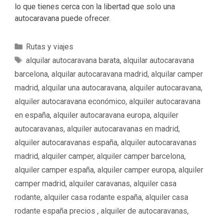
lo que tienes cerca con la libertad que solo una
autocaravana puede ofrecer.
C
Rutas y viajes
a
E
alquilar autocaravana barata
,
alquilar autocaravana
t
t
barcelona
,
alquilar autocaravana madrid
,
alquilar camper
e
i
madrid
,
alquilar una autocaravana
,
alquiler autocaravana
,
g
q
alquiler autocaravana económico
,
alquiler autocaravana
o
u
en españa
,
alquiler autocaravana europa
,
alquiler
r
e
í
autocaravanas
,
alquiler autocaravanas en madrid
,
t
a
a
alquiler autocaravanas españa
,
alquiler autocaravanas
s
s
madrid
,
alquiler camper
,
alquiler camper barcelona
,
alquiler camper españa
,
alquiler camper europa
,
alquiler
camper madrid
,
alquiler caravanas
,
alquiler casa
rodante
,
alquiler casa rodante españa
,
alquiler casa
rodante españa precios ‌‌
,
alquiler de autocaravanas
,