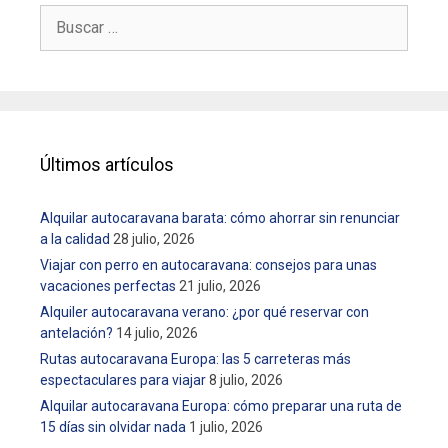
B
e
u
e
s
n
c
t
a
r
r
a
:
Últimos artículos
d
a
s
Alquilar autocaravana barata: cómo ahorrar sin renunciar
a la calidad
28 julio, 2026
Viajar con perro en autocaravana: consejos para unas
vacaciones perfectas
21 julio, 2026
Alquiler autocaravana verano: ¿por qué reservar con
antelación?
14 julio, 2026
Rutas autocaravana Europa: las 5 carreteras más
espectaculares para viajar
8 julio, 2026
Alquilar autocaravana Europa: cómo preparar una ruta de
15 días sin olvidar nada
1 julio, 2026