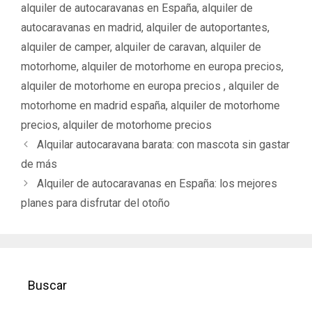
alquiler de autocaravanas en España
,
alquiler de
autocaravanas en madrid
,
alquiler de autoportantes
,
alquiler de camper
,
alquiler de caravan
,
alquiler de
motorhome
,
alquiler de motorhome en europa precios
,
alquiler de motorhome en europa precios ‌
,
alquiler de
motorhome en madrid españa
,
alquiler de motorhome
precios
,
alquiler de motorhome precios ‌
N
Alquilar autocaravana barata: con mascota sin gastar
a
de más
v
Alquiler de autocaravanas en España: los mejores
e
planes para disfrutar del otoño
g
a
c
i
ó
Buscar
n
d