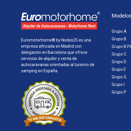
a
c
i
Modelo
ó
n
Grupo A
d
e
Grupo B
Euromotorhome® by Nodes25 es una
e
empresa afincada en Madrid con
Grupo B P
n
delegación en Barcelona que ofrece
Grupo C
t
servicios de alquiler y venta de
r
Grupo D
autocaravanas orientadas al turismo de
a
Grupo E
camping en España.
d
Grupo G
a
Grupo I
s
Grupo P