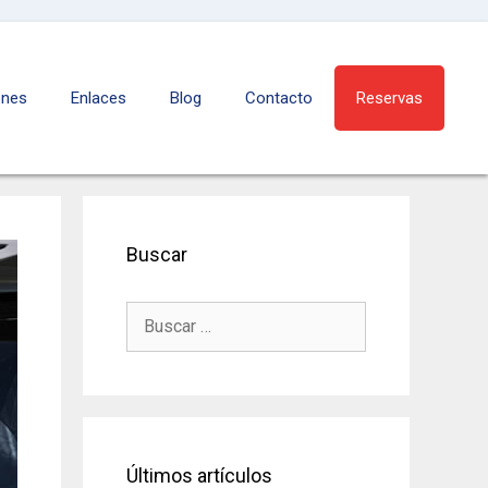
ones
Enlaces
Blog
Contacto
Reservas
Buscar
B
u
s
c
a
r
:
Últimos artículos