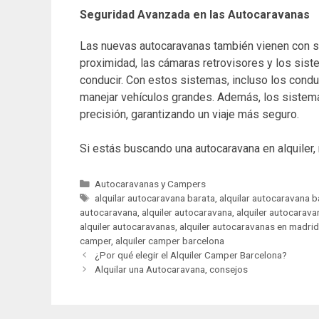
Seguridad Avanzada en las Autocaravanas
Las nuevas autocaravanas también vienen con 
proximidad, las cámaras retrovisores y los siste
conducir. Con estos sistemas, incluso los co
manejar vehículos grandes. Además, los sistema
precisión, garantizando un viaje más seguro.
Si estás buscando una autocaravana en alquiler
C
Autocaravanas y Campers
a
E
alquilar autocaravana barata
,
alquilar autocaravana 
autocaravana
t
t
,
alquiler autocaravana
,
alquiler autocarav
alquiler autocaravanas
e
i
,
alquiler autocaravanas en madrid
camper
g
q
,
alquiler camper barcelona
N
o
u
¿Por qué elegir el Alquiler Camper Barcelona?
a
r
e
Alquilar una Autocaravana, consejos
v
í
t
e
a
a
g
s
s