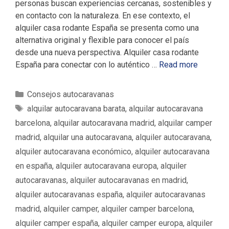
personas buscan experiencias cercanas, sostenibles y
en contacto con la naturaleza. En ese contexto, el
alquiler casa rodante España se presenta como una
alternativa original y flexible para conocer el país
desde una nueva perspectiva. Alquiler casa rodante
España para conectar con lo auténtico …
Read more
C
Consejos autocaravanas
a
E
alquilar autocaravana barata
,
alquilar autocaravana
t
t
barcelona
,
alquilar autocaravana madrid
,
alquilar camper
e
i
madrid
,
alquilar una autocaravana
,
alquiler autocaravana
,
g
q
alquiler autocaravana económico
,
alquiler autocaravana
o
u
en españa
,
alquiler autocaravana europa
,
alquiler
r
e
í
autocaravanas
,
alquiler autocaravanas en madrid
,
t
a
a
alquiler autocaravanas españa
,
alquiler autocaravanas
s
s
madrid
,
alquiler camper
,
alquiler camper barcelona
,
alquiler camper españa
,
alquiler camper europa
,
alquiler