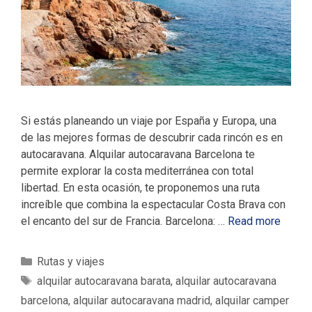
Si estás planeando un viaje por España y Europa, una
de las mejores formas de descubrir cada rincón es en
autocaravana. Alquilar autocaravana Barcelona te
permite explorar la costa mediterránea con total
libertad. En esta ocasión, te proponemos una ruta
increíble que combina la espectacular Costa Brava con
el encanto del sur de Francia. Barcelona: …
Read more
C
Rutas y viajes
a
E
alquilar autocaravana barata
,
alquilar autocaravana
t
t
barcelona
,
alquilar autocaravana madrid
,
alquilar camper
e