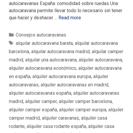
autocaravanas España: comodidad sobre ruedas Una
autocaravana permite llevar todo lo necesario sin tener
que hacer y deshacer …
Read more
C
Consejos autocaravanas
a
E
alquilar autocaravana barata
,
alquilar autocaravana
t
t
barcelona
,
alquilar autocaravana madrid
,
alquilar camper
e
i
madrid
,
alquilar una autocaravana
,
alquiler autocaravana
,
g
q
alquiler autocaravana económico
,
alquiler autocaravana
o
u
en españa
,
alquiler autocaravana europa
,
alquiler
r
e
í
autocaravanas
,
alquiler autocaravanas en madrid
,
t
a
a
alquiler autocaravanas españa
,
alquiler autocaravanas
s
s
madrid
,
alquiler camper
,
alquiler camper barcelona
,
alquiler camper españa
,
alquiler camper europa
,
alquiler
camper madrid
,
alquiler caravanas
,
alquiler casa
rodante
,
alquiler casa rodante españa
,
alquiler casa