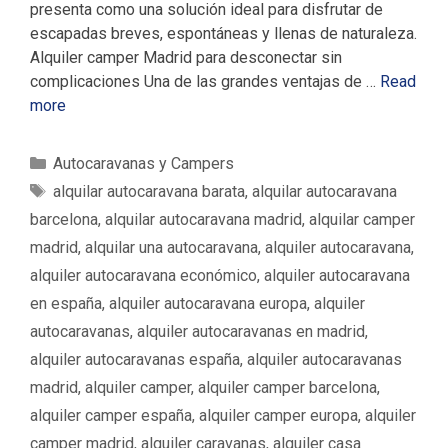
presenta como una solución ideal para disfrutar de
escapadas breves, espontáneas y llenas de naturaleza.
Alquiler camper Madrid para desconectar sin
complicaciones Una de las grandes ventajas de …
Read
more
C
Autocaravanas y Campers
a
E
alquilar autocaravana barata
,
alquilar autocaravana
t
t
barcelona
,
alquilar autocaravana madrid
,
alquilar camper
e
i
madrid
,
alquilar una autocaravana
,
alquiler autocaravana
,
g
q
alquiler autocaravana económico
,
alquiler autocaravana
o
u
en españa
,
alquiler autocaravana europa
,
alquiler
r
e
í
autocaravanas
,
alquiler autocaravanas en madrid
,
t
a
a
alquiler autocaravanas españa
,
alquiler autocaravanas
s
s
madrid
,
alquiler camper
,
alquiler camper barcelona
,
alquiler camper españa
,
alquiler camper europa
,
alquiler
camper madrid
,
alquiler caravanas
,
alquiler casa