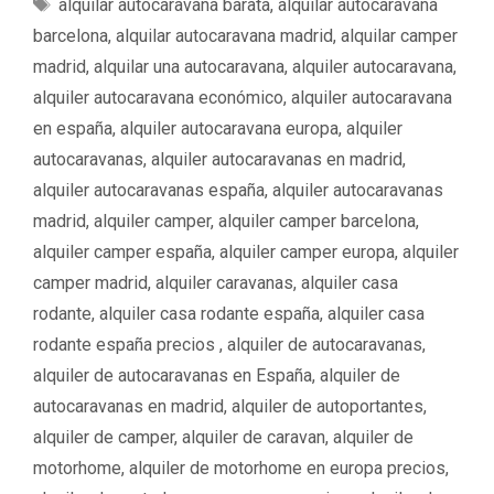
E
alquilar autocaravana barata
,
alquilar autocaravana
t
t
barcelona
,
alquilar autocaravana madrid
,
alquilar camper
e
i
madrid
,
alquilar una autocaravana
,
alquiler autocaravana
,
g
q
alquiler autocaravana económico
,
alquiler autocaravana
o
u
en españa
,
alquiler autocaravana europa
,
alquiler
r
e
í
autocaravanas
,
alquiler autocaravanas en madrid
,
t
a
a
alquiler autocaravanas españa
,
alquiler autocaravanas
s
s
madrid
,
alquiler camper
,
alquiler camper barcelona
,
alquiler camper españa
,
alquiler camper europa
,
alquiler
camper madrid
,
alquiler caravanas
,
alquiler casa
rodante
,
alquiler casa rodante españa
,
alquiler casa
rodante españa precios ‌‌
,
alquiler de autocaravanas
,
alquiler de autocaravanas en España
,
alquiler de
autocaravanas en madrid
,
alquiler de autoportantes
,
alquiler de camper
,
alquiler de caravan
,
alquiler de
motorhome
,
alquiler de motorhome en europa precios
,