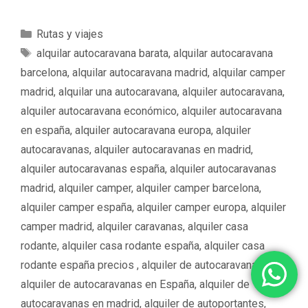
C
Rutas y viajes
a
E
alquilar autocaravana barata
,
alquilar autocaravana
t
t
barcelona
,
alquilar autocaravana madrid
,
alquilar camper
e
i
madrid
,
alquilar una autocaravana
,
alquiler autocaravana
,
g
q
alquiler autocaravana económico
,
alquiler autocaravana
o
u
en españa
,
alquiler autocaravana europa
,
alquiler
r
e
í
autocaravanas
,
alquiler autocaravanas en madrid
,
t
a
a
alquiler autocaravanas españa
,
alquiler autocaravanas
s
s
madrid
,
alquiler camper
,
alquiler camper barcelona
,
alquiler camper españa
,
alquiler camper europa
,
alquiler
camper madrid
,
alquiler caravanas
,
alquiler casa
rodante
,
alquiler casa rodante españa
,
alquiler casa
rodante españa precios ‌‌
,
alquiler de autocaravanas
,
alquiler de autocaravanas en España
,
alquiler de
autocaravanas en madrid
,
alquiler de autoportantes
,