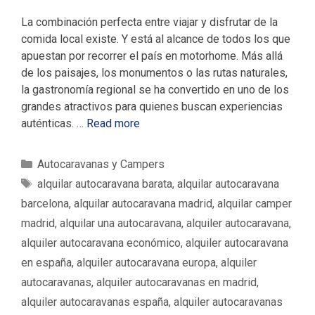
La combinación perfecta entre viajar y disfrutar de la
comida local existe. Y está al alcance de todos los que
apuestan por recorrer el país en motorhome. Más allá
de los paisajes, los monumentos o las rutas naturales,
la gastronomía regional se ha convertido en uno de los
grandes atractivos para quienes buscan experiencias
auténticas. …
Read more
C
Autocaravanas y Campers
a
E
alquilar autocaravana barata
,
alquilar autocaravana
t
t
barcelona
,
alquilar autocaravana madrid
,
alquilar camper
e
i
madrid
,
alquilar una autocaravana
,
alquiler autocaravana
,
g
q
alquiler autocaravana económico
,
alquiler autocaravana
o
u
en españa
,
alquiler autocaravana europa
,
alquiler
r
e
í
autocaravanas
,
alquiler autocaravanas en madrid
,
t
a
a
alquiler autocaravanas españa
,
alquiler autocaravanas
s