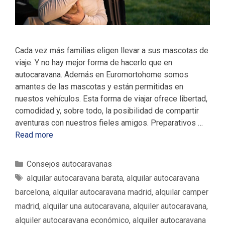
Cada vez más familias eligen llevar a sus mascotas de
viaje. Y no hay mejor forma de hacerlo que en
autocaravana. Además en Euromortohome somos
amantes de las mascotas y están permitidas en
nuestos vehículos. Esta forma de viajar ofrece libertad,
comodidad y, sobre todo, la posibilidad de compartir
aventuras con nuestros fieles amigos. Preparativos …
Read more
C
Consejos autocaravanas
a
E
alquilar autocaravana barata
,
alquilar autocaravana
t
t
barcelona
,
alquilar autocaravana madrid
,
alquilar camper
e
i
madrid
,
alquilar una autocaravana
,
alquiler autocaravana
,
g
q
alquiler autocaravana económico
,
alquiler autocaravana
o