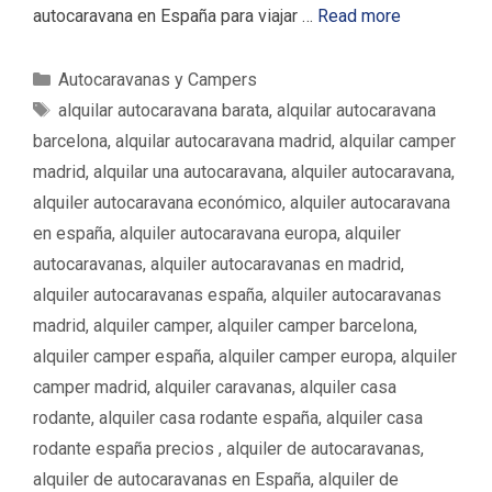
autocaravana en España para viajar …
Read more
C
Autocaravanas y Campers
a
E
alquilar autocaravana barata
,
alquilar autocaravana
t
t
barcelona
,
alquilar autocaravana madrid
,
alquilar camper
e
i
madrid
,
alquilar una autocaravana
,
alquiler autocaravana
,
g
q
alquiler autocaravana económico
,
alquiler autocaravana
o
u
en españa
,
alquiler autocaravana europa
,
alquiler
r
e
í
autocaravanas
,
alquiler autocaravanas en madrid
,
t
a
a
alquiler autocaravanas españa
,
alquiler autocaravanas
s
s
madrid
,
alquiler camper
,
alquiler camper barcelona
,
alquiler camper españa
,
alquiler camper europa
,
alquiler
camper madrid
,
alquiler caravanas
,
alquiler casa
rodante
,
alquiler casa rodante españa
,
alquiler casa
rodante españa precios ‌‌
,
alquiler de autocaravanas
,
alquiler de autocaravanas en España
,
alquiler de