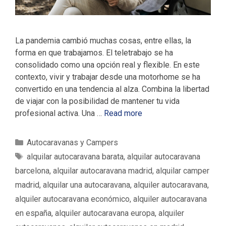
La pandemia cambió muchas cosas, entre ellas, la
forma en que trabajamos. El teletrabajo se ha
consolidado como una opción real y flexible. En este
contexto, vivir y trabajar desde una motorhome se ha
convertido en una tendencia al alza. Combina la libertad
de viajar con la posibilidad de mantener tu vida
profesional activa. Una …
Read more
C
Autocaravanas y Campers
a
E
alquilar autocaravana barata
,
alquilar autocaravana
t
t
barcelona
,
alquilar autocaravana madrid
,
alquilar camper
e
i
madrid
,
alquilar una autocaravana
,
alquiler autocaravana
,
g
q
alquiler autocaravana económico
,
alquiler autocaravana
o
u
en españa
,
alquiler autocaravana europa
,
alquiler
r
e