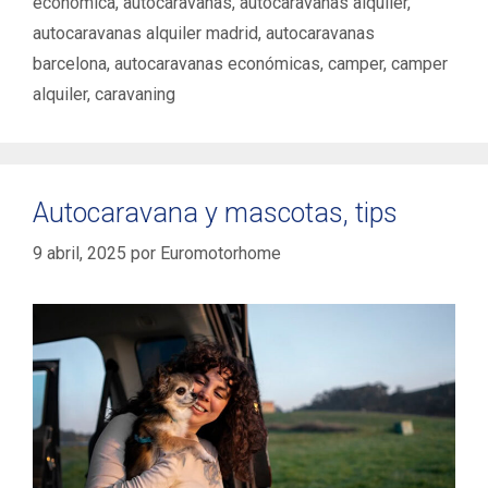
económica
,
autocaravanas
,
autocaravanas alquiler
,
autocaravanas alquiler madrid
,
autocaravanas
barcelona
,
autocaravanas económicas
,
camper
,
camper
alquiler
,
caravaning
Autocaravana y mascotas, tips
9 abril, 2025
por
Euromotorhome