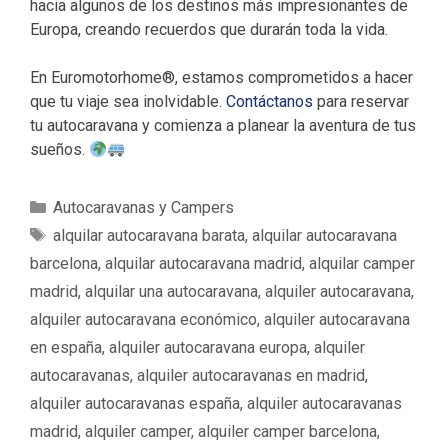
hacia algunos de los destinos más impresionantes de
Europa, creando recuerdos que durarán toda la vida.
En Euromotorhome®, estamos comprometidos a hacer
que tu viaje sea inolvidable.
Contáctanos
para reservar
tu autocaravana y comienza a planear la aventura de tus
sueños.
C
Autocaravanas y Campers
a
E
alquilar autocaravana barata
,
alquilar autocaravana
t
t
barcelona
,
alquilar autocaravana madrid
,
alquilar camper
e
i
madrid
,
alquilar una autocaravana
,
alquiler autocaravana
,
g
q
alquiler autocaravana económico
,
alquiler autocaravana
o
u
en españa
,
alquiler autocaravana europa
,
alquiler
r
e
í
autocaravanas
,
alquiler autocaravanas en madrid
,
t
a
a
alquiler autocaravanas españa
,
alquiler autocaravanas
s
s
madrid
,
alquiler camper
,
alquiler camper barcelona
,