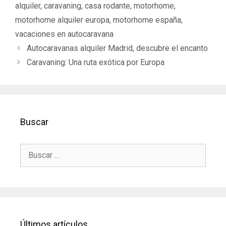
alquiler
,
caravaning
,
casa rodante
,
motorhome
,
motorhome alquiler europa
,
motorhome españa
,
vacaciones en autocaravana
N
Autocaravanas alquiler Madrid, descubre el encanto
a
Caravaning: Una ruta exótica por Europa
v
e
g
a
c
Buscar
i
ó
B
n
u
d
s
e
c
a
e
r
n
:
t
Últimos artículos