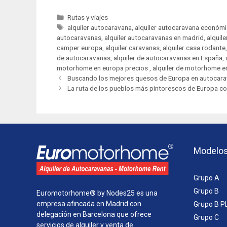
C
Rutas y viajes
a
E
alquiler autocaravana
,
alquiler autocaravana económ
autocaravanas
t
t
,
alquiler autocaravanas en madrid
,
alquil
camper europa
e
i
,
alquiler caravanas
,
alquiler casa rodante
de autocaravanas
g
q
,
alquiler de autocaravanas en España
,
motorhome en europa precios ‌
o
u
,
alquiler de motorhome e
N
r
e
Buscando los mejores quesos de Europa en autocar
a
í
t
La ruta de los pueblos más pintorescos de Europa co
v
a
a
e
s
s
g
a
c
i
Modelo
ó
n
Grupo A
d
e
Grupo B
Euromotorhome® by Nodes25 es una
e
empresa afincada en Madrid con
Grupo B P
n
delegación en Barcelona que ofrece
Grupo C
t
servicios de alquiler y venta de