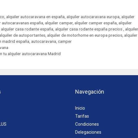
ico
,
alquiler autocaravana en españa
,
alquiler autocaravana europa
,
alquiler
er autocaravanas españa
,
alquiler camper
,
alquiler camper españa
,
alquiler
,
alquiler casa rodante españa
,
alquiler casa rodante españa precios ‌‌
,
alquile
alquiler de autoportantes
,
alquiler de motorhome en europa precios
,
alquiler
n madrid españa
,
autocaravana
,
camper
avana
n tu alquiler autocaravana Madrid
s
Navegación
Inicio
Tarifas
LUS
Condiciones
Delegaciones