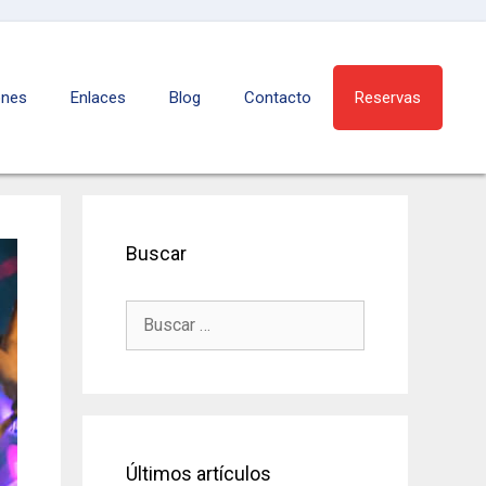
ones
Enlaces
Blog
Contacto
Reservas
Buscar
B
u
s
c
a
r
:
Últimos artículos