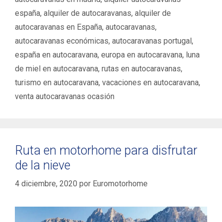
g
q
españa
,
alquiler de autocaravanas
,
alquiler de
o
u
autocaravanas en España
,
autocaravanas
,
r
e
í
autocaravanas económicas
,
autocaravanas portugal
,
t
a
a
españa en autocaravana
,
europa en autocaravana
,
luna
s
s
de miel en autocaravana
,
rutas en autocaravanas
,
turismo en autocaravana
,
vacaciones en autocaravana
,
venta autocaravanas ocasión
Ruta en motorhome para disfrutar
de la nieve
4 diciembre, 2020
por
Euromotorhome