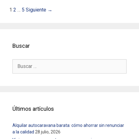
N
1
2
…
5
Siguiente →
a
v
e
g
Buscar
a
c
i
B
ó
u
s
n
c
d
a
e
r
e
:
n
Últimos artículos
t
r
Alquilar autocaravana barata: cómo ahorrar sin renunciar
a
a la calidad
28 julio, 2026
d