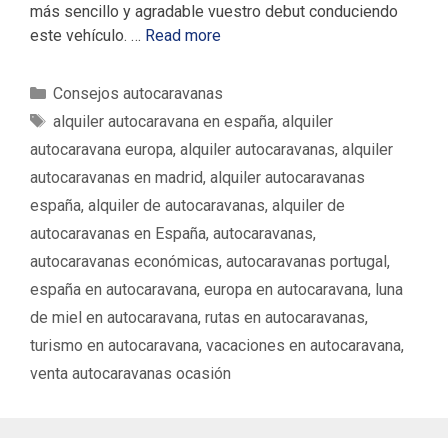
más sencillo y agradable vuestro debut conduciendo
este vehículo. …
Read more
C
Consejos autocaravanas
a
E
alquiler autocaravana en españa
,
alquiler
t
t
autocaravana europa
,
alquiler autocaravanas
,
alquiler
e
i
autocaravanas en madrid
,
alquiler autocaravanas
g
q
españa
,
alquiler de autocaravanas
,
alquiler de
o
u
autocaravanas en España
,
autocaravanas
,
r
e
í
autocaravanas económicas
,
autocaravanas portugal
,
t
a
a
españa en autocaravana
,
europa en autocaravana
,
luna
s
s
de miel en autocaravana
,
rutas en autocaravanas
,
turismo en autocaravana
,
vacaciones en autocaravana
,
venta autocaravanas ocasión