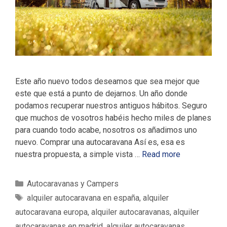
Este año nuevo todos deseamos que sea mejor que
este que está a punto de dejarnos. Un año donde
podamos recuperar nuestros antiguos hábitos. Seguro
que muchos de vosotros habéis hecho miles de planes
para cuando todo acabe, nosotros os añadimos uno
nuevo. Comprar una autocaravana Así es, esa es
nuestra propuesta, a simple vista …
Read more
C
Autocaravanas y Campers
a
E
alquiler autocaravana en españa
,
alquiler
t
t
autocaravana europa
,
alquiler autocaravanas
,
alquiler
e
i
autocaravanas en madrid
,
alquiler autocaravanas