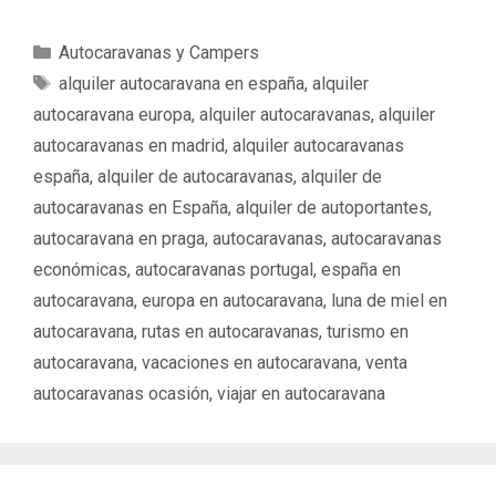
C
Autocaravanas y Campers
a
E
alquiler autocaravana en españa
,
alquiler
t
t
autocaravana europa
,
alquiler autocaravanas
,
alquiler
e
i
autocaravanas en madrid
,
alquiler autocaravanas
g
q
españa
,
alquiler de autocaravanas
,
alquiler de
o
u
autocaravanas en España
,
alquiler de autoportantes
,
r
e
í
autocaravana en praga
,
autocaravanas
,
autocaravanas
t
a
a
económicas
,
autocaravanas portugal
,
españa en
s
s
autocaravana
,
europa en autocaravana
,
luna de miel en
autocaravana
,
rutas en autocaravanas
,
turismo en
autocaravana
,
vacaciones en autocaravana
,
venta
autocaravanas ocasión
,
viajar en autocaravana