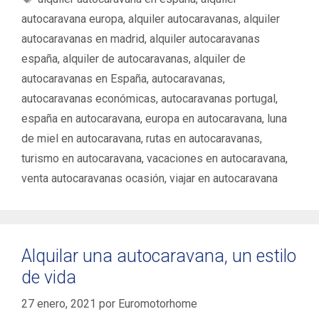
t
t
autocaravana europa
,
alquiler autocaravanas
,
alquiler
e
i
autocaravanas en madrid
,
alquiler autocaravanas
g
q
españa
,
alquiler de autocaravanas
,
alquiler de
o
u
autocaravanas en España
,
autocaravanas
,
r
e
í
autocaravanas económicas
,
autocaravanas portugal
,
t
a
a
españa en autocaravana
,
europa en autocaravana
,
luna
s
s
de miel en autocaravana
,
rutas en autocaravanas
,
turismo en autocaravana
,
vacaciones en autocaravana
,
venta autocaravanas ocasión
,
viajar en autocaravana
Alquilar una autocaravana, un estilo
de vida
27 enero, 2021
por
Euromotorhome