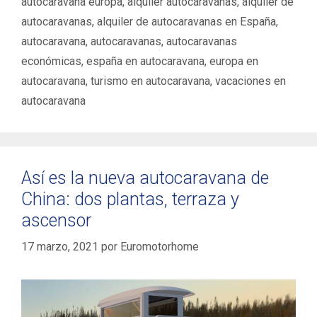
autocaravana europa
,
alquiler autocaravanas
,
alquiler de
e
i
autocaravanas
,
alquiler de autocaravanas en España
,
g
q
autocaravana
,
autocaravanas
,
autocaravanas
o
u
económicas
,
españa en autocaravana
,
europa en
r
e
í
autocaravana
,
turismo en autocaravana
,
vacaciones en
t
a
a
autocaravana
s
s
Así es la nueva autocaravana de
China: dos plantas, terraza y
ascensor
17 marzo, 2021
por
Euromotorhome