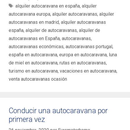
a
E
alquiler autocaravana en españa
,
alquiler
t
t
autocaravana europa
,
alquiler autocaravanas
,
alquiler
e
i
autocaravanas en madrid
,
alquiler autocaravanas
g
q
españa
,
alquiler de autocaravanas
,
alquiler de
o
u
autocaravanas en España
,
autocaravanas
,
r
e
í
autocaravanas económicas
,
autocaravanas portugal
,
t
a
a
españa en autocaravana
,
europa en autocaravana
,
luna
s
s
de miel en autocaravana
,
rutas en autocaravanas
,
turismo en autocaravana
,
vacaciones en autocaravana
,
venta autocaravanas ocasión
Conducir una autocaravana por
primera vez