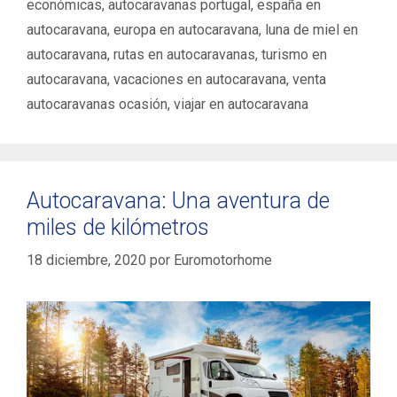
a
económicas
,
autocaravanas portugal
,
españa en
s
s
autocaravana
,
europa en autocaravana
,
luna de miel en
autocaravana
,
rutas en autocaravanas
,
turismo en
autocaravana
,
vacaciones en autocaravana
,
venta
autocaravanas ocasión
,
viajar en autocaravana
Autocaravana: Una aventura de
miles de kilómetros
18 diciembre, 2020
por
Euromotorhome