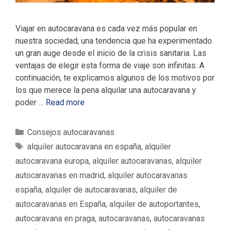
Viajar en autocaravana es cada vez más popular en
nuestra sociedad, una tendencia que ha experimentado
un gran auge desde el inicio de la crisis sanitaria. Las
ventajas de elegir esta forma de viaje son infinitas. A
continuación, te explicamos algunos de los motivos por
los que merece la pena alquilar una autocaravana y
poder …
Read more
C
Consejos autocaravanas
a
E
alquiler autocaravana en españa
,
alquiler
t
t
autocaravana europa
,
alquiler autocaravanas
,
alquiler
e
i
autocaravanas en madrid
,
alquiler autocaravanas
g
q
españa
,
alquiler de autocaravanas
,
alquiler de
o
u
autocaravanas en España
,
alquiler de autoportantes
,
r
e
í
autocaravana en praga
,
autocaravanas
,
autocaravanas
t
a