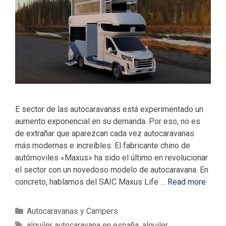
E sector de las autocaravanas está experimentado un
aumento exponencial en su demanda. Por eso, no es
de extrañar que aparezcan cada vez autocaravanas
más modernas e increíbles. El fabricante chino de
autómoviles «Maxus» ha sido el último en revolucionar
el sector con un novedoso modelo de autocaravana. En
concreto, hablamos del SAIC Maxus Life …
Read more
C
Autocaravanas y Campers
a
E
alquiler autocaravana en españa
,
alquiler