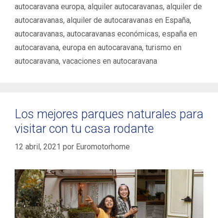
t
t
autocaravana europa
,
alquiler autocaravanas
,
alquiler de
e
i
autocaravanas
,
alquiler de autocaravanas en España
,
g
q
autocaravanas
,
autocaravanas económicas
,
españa en
o
u
autocaravana
,
europa en autocaravana
,
turismo en
r
e
í
autocaravana
,
vacaciones en autocaravana
t
a
a
s
s
Los mejores parques naturales para
visitar con tu casa rodante
12 abril, 2021
por
Euromotorhome