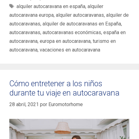
a
E
alquiler autocaravana en españa
,
alquiler
t
t
autocaravana europa
,
alquiler autocaravanas
,
alquiler de
e
i
autocaravanas
,
alquiler de autocaravanas en España
,
g
q
autocaravanas
,
autocaravanas económicas
,
españa en
o
u
autocaravana
,
europa en autocaravana
,
turismo en
r
e
í
autocaravana
,
vacaciones en autocaravana
t
a
a
s
s
Cómo entretener a los niños
durante tu viaje en autocaravana
28 abril, 2021
por
Euromotorhome