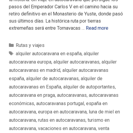
pasos del Emperador Carlos V en el camino hacia su
retiro definitivo en el Monasterio de Yuste, donde pasó
sus últimos días. La histórica ruta por tierras
extremeñas será entre Tornavacas …
Read more
C
Rutas y viajes
a
E
alquiler autocaravana en españa
,
alquiler
t
t
autocaravana europa
,
alquiler autocaravanas
,
alquiler
e
i
autocaravanas en madrid
,
alquiler autocaravanas
g
q
españa
,
alquiler de autocaravanas
,
alquiler de
o
u
autocaravanas en España
,
alquiler de autoportantes
,
r
e
í
autocaravana en praga
,
autocaravanas
,
autocaravanas
t
a
a
económicas
,
autocaravanas portugal
,
españa en
s
s
autocaravana
,
europa en autocaravana
,
luna de miel en
autocaravana
,
rutas en autocaravanas
,
turismo en
autocaravana
,
vacaciones en autocaravana
,
venta